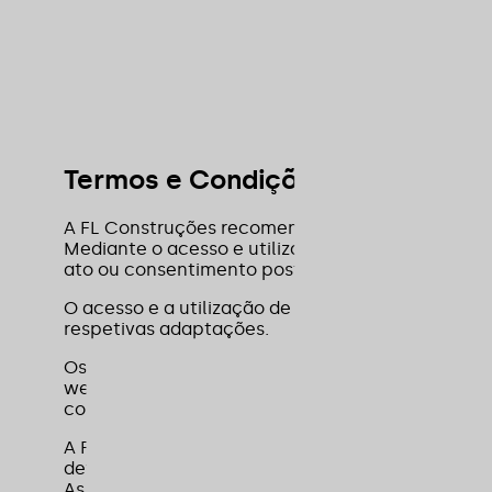
Termos e Condições
A FL Construções recomenda uma leitura atenta
Mediante o acesso e utilização deste Website, o
ato ou consentimento posterior.
O acesso e a utilização de outras plataformas 
respetivas adaptações.
Os Termos e Condições poderão ser alterados em
website. O acesso e a utilização posteriores do 
compreendeu e aceitou as novas alterações aos
A FL Construções, está empenhada em respeitar a 
devidamente os utilizadores de como o website f
As referências nesta Política de Privacidade à “F