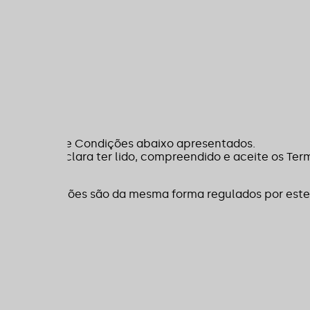
 dos Termos e Condições abaixo apresentados.
 utilizador declara ter lido, compreendido e aceite os 
da FL Construções são da mesma forma regulados por est
 qualquer momento, considerando-se que as alterações e
website ou plataformas pelo utilizador, serão considera
 Termos e Condições.
privacidade dos seus utilizadores, por esta razão, a seg
unciona e como a sua informação pessoal é tratada.
L Construções”, “nós”, “nos” ou “nosso” referem-se à FL C