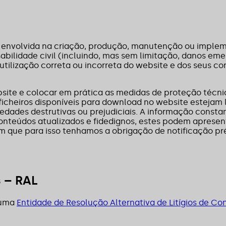
 envolvida na criação, produção, manutenção ou implem
bilidade civil (incluindo, mas sem limitação, danos eme
tilização correta ou incorreta do website e dos seus co
te e colocar em prática as medidas de proteção técnica
heiros disponíveis para download no website estejam livr
dades destrutivas ou prejudiciais. A informação consta
nteúdos atualizados e fidedignos, estes podem apresenta
que para isso tenhamos a obrigação de notificação pré
s – RAL
a uma
Entidade de Resolução Alternativa de Litígios de C