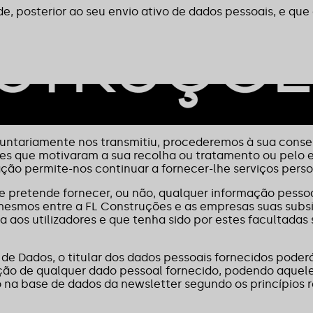
de, posterior ao seu envio ativo de dados pessoais, e que
e Dados (RGPD) – Regulamento (UE) 2016/679 do Parlame
tico e constarão na nossa posse.
luntariamente nos transmitiu, procederemos à sua conse
ades que motivaram a sua recolha ou tratamento ou pelo
ão permite-nos continuar a fornecer-lhe serviços perso
e pretende fornecer, ou não, qualquer informação pessoal 
 mesmos entre a FL Construções e as empresas suas subsid
 aos utilizadores e que tenha sido por estes facultadas 
 Dados, o titular dos dados pessoais fornecidos poderá
ão de qualquer dado pessoal fornecido, podendo aquele d
o na base de dados da newsletter segundo os princípios r