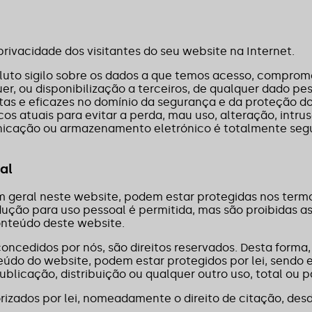
ivacidade dos visitantes do seu website na Internet.
luto sigilo sobre os dados a que temos acesso, compromet
er, ou disponibilização a terceiros, de qualquer dado pe
etas e eficazes no domínio da segurança e da proteção d
s atuais para evitar a perda, mau uso, alteração, intrus
icação ou armazenamento eletrónico é totalmente segu
al
geral neste website, podem estar protegidas nos termos 
dução para uso pessoal é permitida, mas são proibidas a
onteúdo deste website.
cedidos por nós, são direitos reservados. Desta forma, t
údo do website, podem estar protegidos por lei, sendo 
ublicação, distribuição ou qualquer outro uso, total ou p
orizados por lei, nomeadamente o direito de citação, des