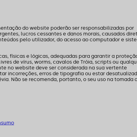
entação do website poderão ser responsabilizadas por
rgentes, lucros cessantes e danos morais, causados dire
nteúdos pelo utilizador, do acesso ao computador e sist
s, físicas e lógicas, adequadas para garantir a proteçã
es de vírus, worms, cavalos de Tróia, scripts ou qualqu
nte no website deve ser considerada na sua vertente
r incorreções, erros de tipografia ou estar desatualizad
via. Não se recomenda, portanto, o seu uso na tomada 
onsumo