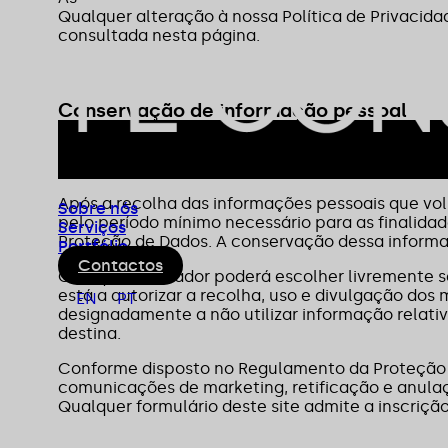
Qualquer alteração à nossa Política de Privacida
consultada nesta página.
Conservação de informação pessoal
Nos termos do Regulamento Geral de Proteção d
fornecidos estarão sujeitos a tratamento informá
Após a recolha das informações pessoais que vo
Sobre nós
pelo período mínimo necessário para as finalid
Serviços
Proteção de Dados. A conservação dessa informaç
Portfólio
Contactos
Qualquer utilizador poderá escolher livremente s
está a autorizar a recolha, uso e divulgação dos
EN
PT
designadamente a não utilizar informação relativa
destina.
Conforme disposto no Regulamento da Proteção de
comunicações de marketing, retificação e anulaç
Qualquer formulário deste site admite a inscriçã