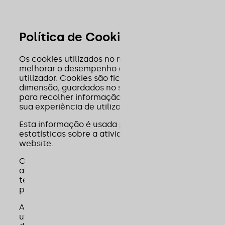
Política de Cookies
Os cookies utilizados no nosso website, servem par
melhorar o desempenho e a sua experiência como
utilizador. Cookies são ficheiros de texto de peque
dimensão, guardados no seu dispositivo, que serve
para recolher informação sobre o mesmo e sobre d
sua experiência de utilização.
Esta informação é usada para registar visitas e
estatísticas sobre a atividade dos utilizadores no
website.
Os titulares deste domínio não usam a informação
alojada nestes ficheiros para efeitos comerciais co
terceiros, nem os cookies armazenam dados que
possam ser utilizados para efeitos de marketing.
Ao navegar neste website, estará a consentir a
utilização e armazenamento de cookies no seu