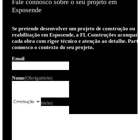
Fale connosco sobre o seu projeto em
Esposende
Se pretende desenvolver um projeto de construção ou
reabilitação em Esposende, a FL Construções acompan
cada obra com rigor técnico e atenção ao detalhe. Parti
connosco o contexto do seu projeto.
Email
Este campo é para efeitos de validação e deve ser mantido
Nome
(Obrigatório)
inalterado.
Telefone
Tipo de projeto
Email
(Obrigatório)
Mensagem
(Obrigatório)