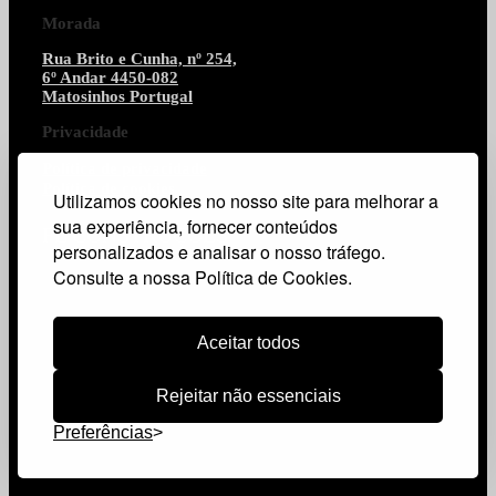
Morada
Rua Brito e Cunha, nº 254,
6º Andar 4450-082
Matosinhos Portugal
Privacidade
Política de privacidade
Política de cookies
Utilizamos cookies no nosso site para melhorar a
sua experiência, fornecer conteúdos
FL CONSTRUÇÕES
personalizados e analisar o nosso tráfego.
Consulte a nossa Política de Cookies.
Aceitar todos
Rejeitar não essenciais
Preferências