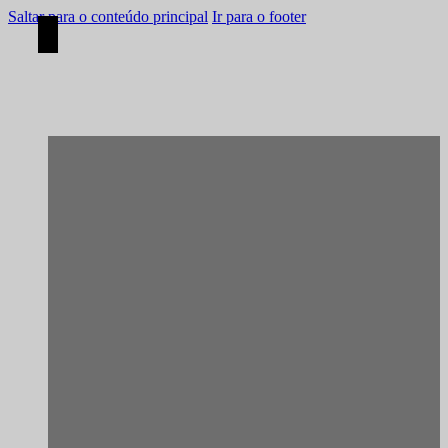
Saltar para o conteúdo principal
Ir para o footer
[Construção]
Vila Nova de Gaia