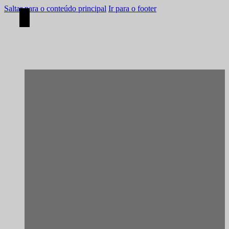
Saltar para o conteúdo principal
Ir para o footer
[Construção]
Viana do Castelo